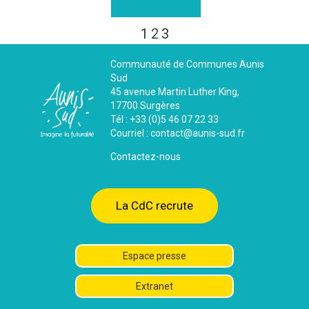
1
2
3
Communauté de Communes Aunis
Sud
45 avenue Martin Luther King,
17700 Surgères
Tél : +33 (0)5 46 07 22 33
Courriel : contact@aunis-sud.fr
Contactez-nous
La CdC recrute
Suivant »
Espace presse
Extranet