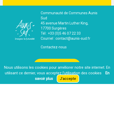
Communauté de Communes Aunis
Sud
45 avenue Martin Luther King,
17700 Surgères
Tél : +33 (0)5 46 07 22 33
Courriel : contact@aunis-sud.fr
Contactez-nous
La CdC recrute
Nous utilisons les cookies pour améliorer notre site internet. En
utilisant ce dernier, vous acceptez l′utilisation des cookies
En
savoir plus
J’accepte
Espace presse
Extranet