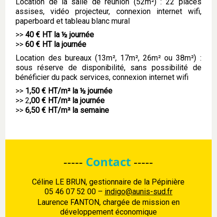
Location de la salle de réunion (52m²) : 22 places
assises, vidéo projecteur, connexion internet wifi,
paperboard et tableau blanc mural
>>
40 € HT la ½ journée
>>
60 € HT la journée
Location des bureaux (13m², 17m², 26m² ou 38m²) :
sous réserve de disponibilité, sans possibilité de
bénéficier du pack services, connexion internet wifi
>>
1,50 € HT/m² la ½ journée
>> 2
,00 € HT/m² la journée
>>
6,50 € HT/m² la semaine
-----
Contact
-----
Céline LE BRUN, gestionnaire de la Pépinière
05 46 07 52 00 –
indigo
@aunis-sud.fr
Laurence FANTON, chargée de mission en
développement économique