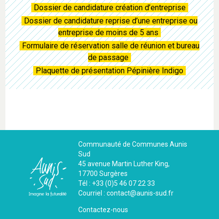
Dossier de candidature création d’entreprise
Dossier de candidature reprise d’une entreprise ou
entreprise de moins de 5 ans
Formulaire de réservation salle de réunion et bureau
de passage
Plaquette de présentation Pépinière Indigo
Communauté de Communes Aunis
Sud
45 avenue Martin Luther King,
17700 Surgères
Tél : +33 (0)5 46 07 22 33
Courriel : contact@aunis-sud.fr
Contactez-nous