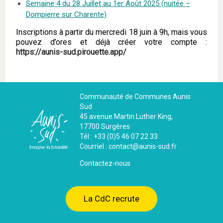
Semaine 4 du 28 Juillet au 1er Août 2025 (nuitée –
Dompierre sur Charente)
Inscriptions à partir du mercredi 18 juin à 9h, mais vous
pouvez d’ores et déjà créer votre compte :
https://aunis-sud.pirouette.app/
Communauté de Communes Aunis
Sud
45 avenue Martin Luther King,
17700 Surgères
Tél : +33 (0)5 46 07 22 33
Courriel : contact@aunis-sud.fr
Contactez-nous
La CdC recrute