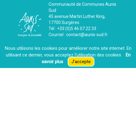
Communauté de Communes Aunis
Sud
45 avenue Martin Luther King,
17700 Surgères
Tél : +33 (0)5 46 07 22 33
Courriel : contact@aunis-sud.fr
Contactez-nous
Nous utilisons les cookies pour améliorer notre site internet. En
utilisant ce dernier, vous acceptez l′utilisation des cookies
En
savoir plus
J’accepte
La CdC recrute
Espace presse
Extranet
Mentions Légales