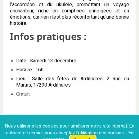
l’accordéon et du ukulélé, promettant un voyage
enchanteur, riche en comptines enneigées et en
émotions, car rien n’est plus réconfortant qu’une bonne
histoire.
Infos pratiques :
Date : Samedi 13 décembre
Horaire : 16h
Lieu : Salle des fêtes de Ardillières, 2 Rue du
Marais, 17290 Ardillières
Gratuit
Communauté de Communes Aunis
Nous utilisons les cookies pour améliorer notre site internet. En
Sud
utilisant ce dernier, vous acceptez l′utilisation des cookies
En
45 avenue Martin Luther King,