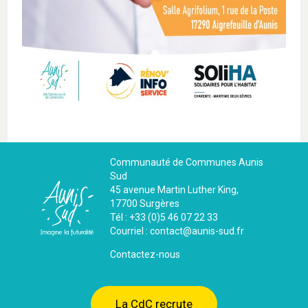
Communauté de Communes Aunis
Sud
45 avenue Martin Luther King,
17700 Surgères
Tél : +33 (0)5 46 07 22 33
Courriel : contact@aunis-sud.fr
Contactez-nous
La CdC recrute