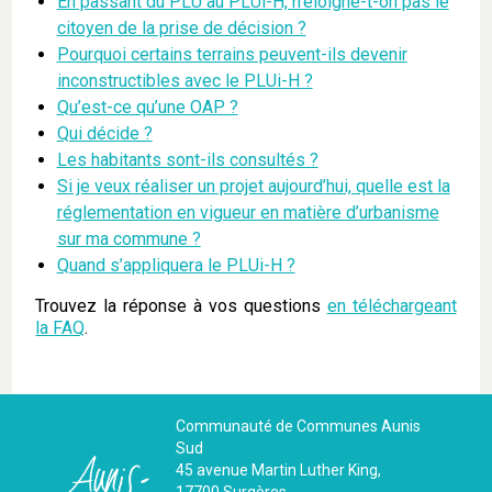
En passant du PLU au PLUi-H, n’éloigne-t-on pas le
citoyen de la prise de décision ?
Pourquoi certains terrains peuvent-ils devenir
inconstructibles avec le PLUi-H ?
Qu’est-ce qu’une OAP ?
Qui décide ?
Les habitants sont-ils consultés ?
Si je veux réaliser un projet aujourd’hui, quelle est la
réglementation en vigueur en matière d’urbanisme
sur ma commune ?
Quand s’appliquera le PLUi-H ?
Trouvez la réponse à vos questions
en téléchargeant
la FAQ
.
Communauté de Communes Aunis
Sud
45 avenue Martin Luther King,
17700 Surgères