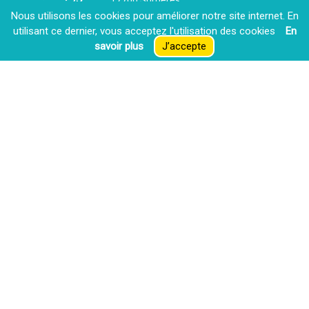
Tél : +33 (0)5 46 07 22 33
Nous utilisons les cookies pour améliorer notre site internet. En
Courriel : contact@aunis-sud.fr
utilisant ce dernier, vous acceptez l′utilisation des cookies
En
savoir plus
J’accepte
Contactez-nous
La CdC recrute
Espace presse
Extranet
Mentions Légales
Politique de confidentialité
Accessibilité : non conforme