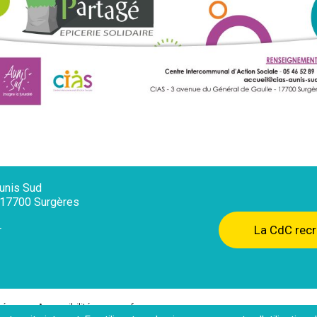
nis Sud
, 17700 Surgères
La CdC recr
r
té
Accessibilité : non conforme