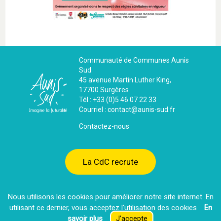
Communauté de Communes Aunis
Sud
45 avenue Martin Luther King,
17700 Surgères
Tél : +33 (0)5 46 07 22 33
Courriel : contact@aunis-sud.fr
Contactez-nous
La CdC recrute
Nous utilisons les cookies pour améliorer notre site internet. En
Espace presse
utilisant ce dernier, vous acceptez l′utilisation des cookies
En
savoir plus
J’accepte
Extranet