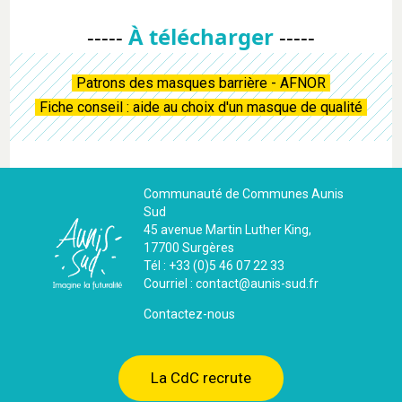
-----
À télécharger
-----
Patrons des masques barrière - AFNOR
Fiche conseil : aide au choix d'un masque de qualité
Communauté de Communes Aunis
Sud
45 avenue Martin Luther King,
17700 Surgères
Tél : +33 (0)5 46 07 22 33
Courriel : contact@aunis-sud.fr
Contactez-nous
La CdC recrute