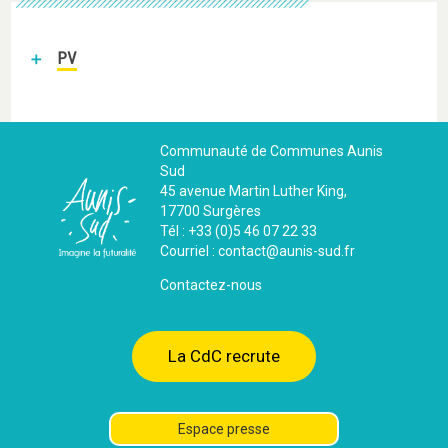
PV
Communauté de Communes Aunis
Sud
45 avenue Martin Luther King,
17700 Surgères
Tél : +33 (0)5 46 07 22 33
Courriel : contact@aunis-sud.fr
Contactez-nous
La CdC recrute
Espace presse