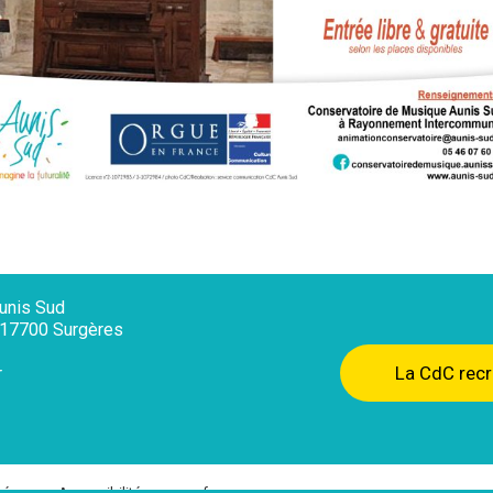
nis Sud
, 17700 Surgères
La CdC recr
r
té
Accessibilité : non conforme