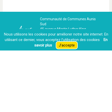
Communauté de Communes Aunis
Sud
45 avenue Martin Luther King,
Nous utilisons les cookies pour améliorer notre site internet. En
17700 Surgères
Tél : +33 (0)5 46 07 22 33
utilisant ce dernier, vous acceptez l′utilisation des cookies
En
Courriel : contact@aunis-sud.fr
savoir plus
J’accepte
Contactez-nous
La CdC recrute
Espace presse
Extranet