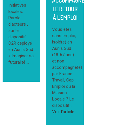
ACCOMPAGNER
Initiatives
LE RETOUR
locales,
À L’EMPLOI
Parole
d’acteurs ,
Vous êtes
sur le
sans emploi,
dispositif
isolé(e) en
O2R déployé
Aunis Sud
en Aunis Sud.
(18-67 ans)
« Imaginer sa
et non
futuralité …
accompagné(e)
par France
Travail, Cap
Emploi ou la
Mission
Locale ? Le
dispositif...
Voir l'article