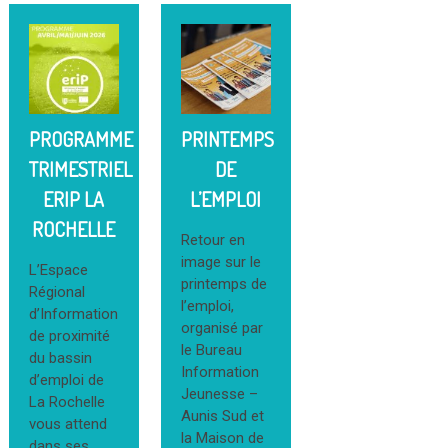
PROGRAMME
PRINTEMPS
TRIMESTRIEL
DE
ERIP LA
L’EMPLOI
ROCHELLE
Retour en
image sur le
L’Espace
printemps de
Régional
l’emploi,
d’Information
organisé par
de proximité
le Bureau
du bassin
Information
d’emploi de
Jeunesse –
La Rochelle
Aunis Sud et
vous attend
la Maison de
dans ses