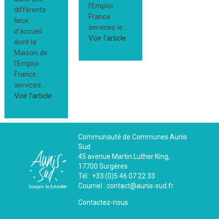
l’Emploi
différents
France
lieux
services le...
d’accueil
Voir l'article
dont la
Maison de
l’Emploi
France
services...
Voir l'article
Communauté de Communes Aunis
Sud
45 avenue Martin Luther King,
17700 Surgères
Tél : +33 (0)5 46 07 22 33
Courriel : contact@aunis-sud.fr
Contactez-nous