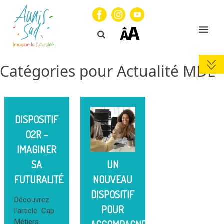
Catégories pour Actualité MDE
DISPOSITIF
O2R –
IMAGINER
UN
SA
NOUVEAU
FUTURALITÉ
DISPOSITIF
Découvrez
POUR
l’article Cap
Métiers