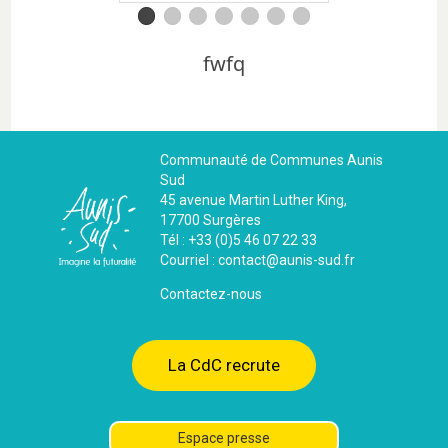
fwfq
Communauté de Communes Aunis
Sud
45 avenue Martin Luther King,
17700 Surgères
Tél : +33 (0)5 46 07 22 33
Courriel : contact@aunis-sud.fr
Contactez-nous
La CdC recrute
Espace presse