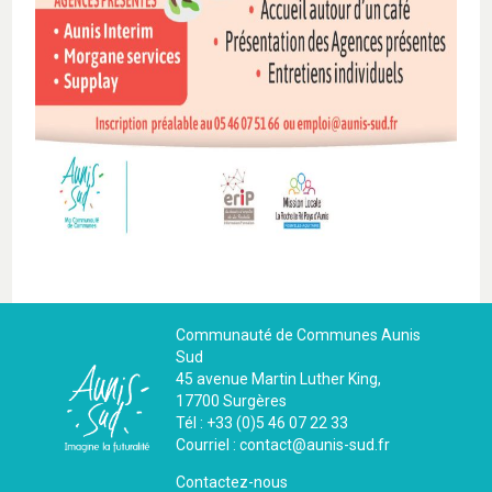
Communauté de Communes Aunis
Sud
45 avenue Martin Luther King,
17700 Surgères
Tél : +33 (0)5 46 07 22 33
Courriel : contact@aunis-sud.fr
Contactez-nous