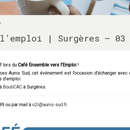
6
l’emploi | Surgères – 03
f lors du
Café Ensemble vers l’Emploi
!
ices Aunis Sud, cet événement est l’occasion d’échanger avec d
 d’emploi.
à
BoutiCAC
à Surgères.
89 ou par mail à
o2r@aunis-sud.fr
.