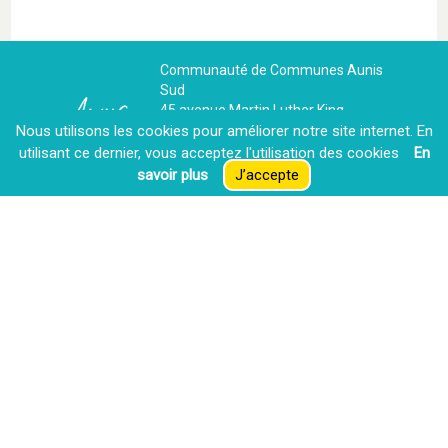
Communauté de Communes Aunis
Sud
45 avenue Martin Luther King,
17700 Surgères
Nous utilisons les cookies pour améliorer notre site internet. En
Tél : +33 (0)5 46 07 22 33
utilisant ce dernier, vous acceptez l′utilisation des cookies
En
Courriel : contact@aunis-sud.fr
savoir plus
J’accepte
Contactez-nous
La CdC recrute
Espace presse
Extranet