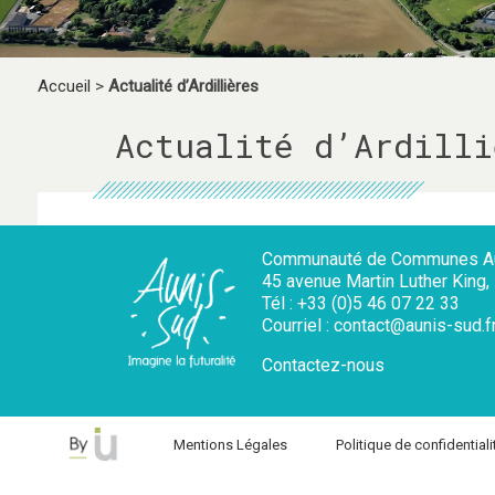
Accueil
>
Actualité d’Ardillières
Actualité d’Ardilli
Communauté de Communes Au
45 avenue Martin Luther King
Tél : +33 (0)5 46 07 22 33
Courriel : contact@aunis-sud.f
Contactez-nous
Mentions Légales
Politique de confidentiali