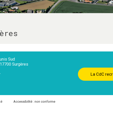
ères
nis Sud
, 17700 Surgères
La CdC recr
r
té
Accessibilité : non conforme