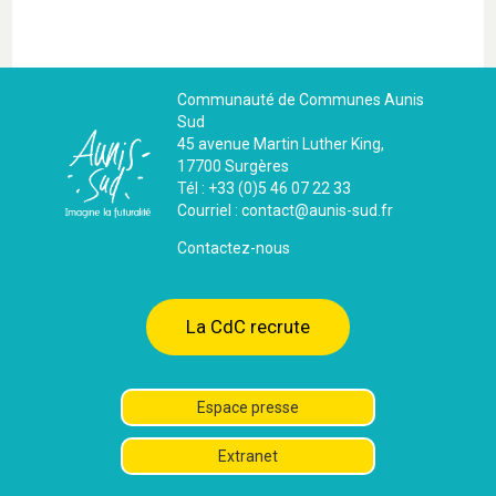
Communauté de Communes Aunis
Sud
45 avenue Martin Luther King,
17700 Surgères
Tél : +33 (0)5 46 07 22 33
Courriel : contact@aunis-sud.fr
Contactez-nous
La CdC recrute
Espace presse
Extranet