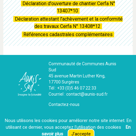
Déclaration d'ouverture de chantier Cerfa N°
13407*10
Déclaration attestant l'achèvement et la conformité
des travaux Cerfa N° 13408*12
Références cadastrales complémentaires
Communauté de Communes Aunis
Sud
45 avenue Martin Luther King,
17700 Surgères
Tél : +33 (0)5 46 07 22 33
Courriel : contact@aunis-sud.fr
Contactez-nous
Nous utilisons les cookies pour améliorer notre site internet. En
La CdC recrute
utilisant ce dernier, vous acceptez l′utilisation des cookies
En
savoir plus
J’accepte