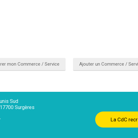
rer mon Commerce / Service
Ajouter un Commerce / Serv
nis Sud
, 17700 Surgères
La CdC recr
r