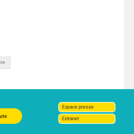
ice
Espace presse
ute
Extranet